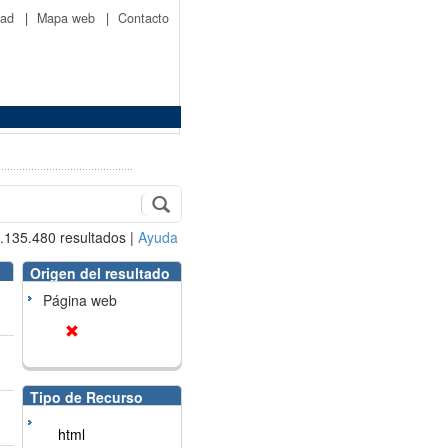
idad
|
Mapa web
|
Contacto
.135.480
resultados
|
Ayuda
Origen del resultado
Página web
Tipo de Recurso
html