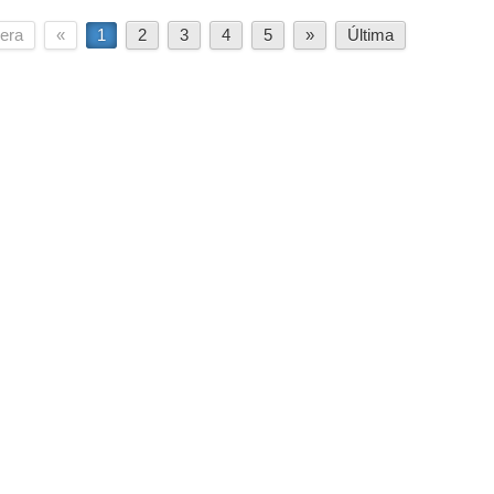
era
«
1
2
3
4
5
»
Última