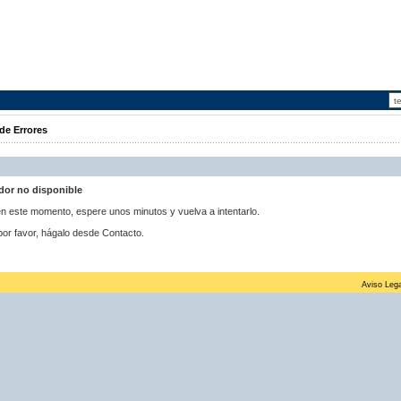
de Errores
idor no disponible
 en este momento, espere unos minutos y vuelva a intentarlo.
por favor, hágalo desde Contacto.
Aviso Lega