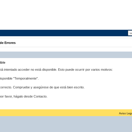
de Errores
ible
stá intentado acceder no está disponible. Esto puede ocurrir por varios motivos:
disponible "Temporalmente".
correcto. Compruebe y asegúrese de que está bien escrito.
por favor, hágalo desde Contacto.
Aviso Lega