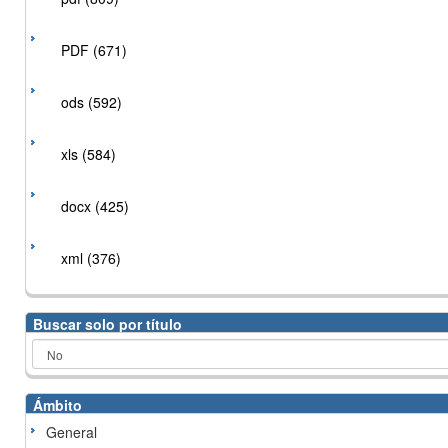
PDF (671)
ods (592)
xls (584)
docx (425)
xml (376)
Buscar solo por título
Ámbito
General