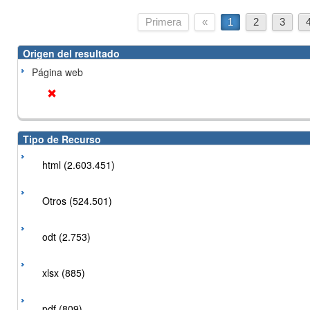
Primera
«
1
2
3
Origen del resultado
Página web
Tipo de Recurso
html (2.603.451)
Otros (524.501)
odt (2.753)
xlsx (885)
pdf (809)