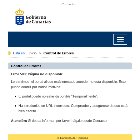
Contacto
Toggle
navigation
Está en:
Inicio
>
Control de Errores
Control de Errores
Error 500: Página no disponible
Lo sentimos, el portal al que está intentado acceder no está disponible. Esto
puede ocurrir por varios motivos:
El portal puede no estar disponible "Temporalmente".
Ha introducido un URL incorrecto. Compruebe y asegúrese de que está
bien escrito.
Atención:
Si desea informar, por favor, hágalo desde Contacto.
© Gobierno de Canarias