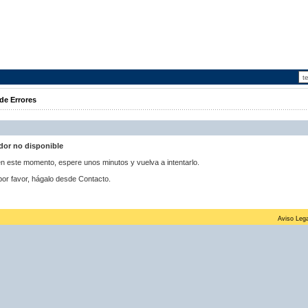
de Errores
idor no disponible
 en este momento, espere unos minutos y vuelva a intentarlo.
por favor, hágalo desde Contacto.
Aviso Lega