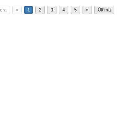
era
«
1
2
3
4
5
»
Última