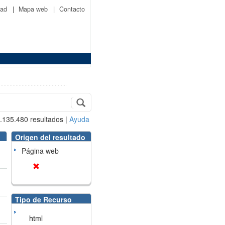
idad
|
Mapa web
|
Contacto
.135.480
resultados
|
Ayuda
Origen del resultado
Página web
Tipo de Recurso
html