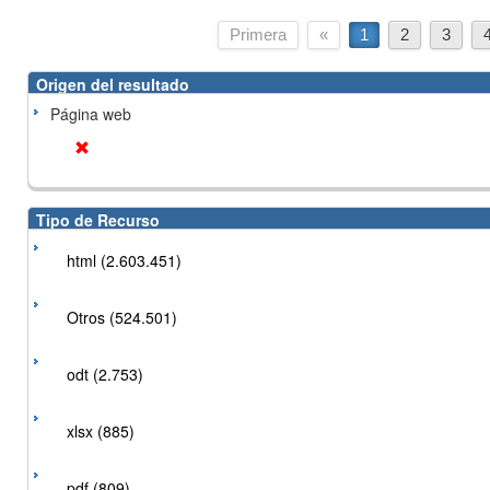
Primera
«
1
2
3
Origen del resultado
Página web
Tipo de Recurso
html (2.603.451)
Otros (524.501)
odt (2.753)
xlsx (885)
pdf (809)