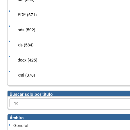
PDF (671)
ods (592)
xls (584)
docx (425)
xml (376)
Buscar solo por título
Ámbito
General