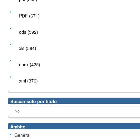
PDF (671)
ods (592)
xls (584)
docx (425)
xml (376)
Buscar solo por título
Ámbito
General