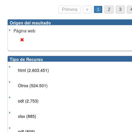
Primera
«
1
2
3
Origen del resultado
Página web
Tipo de Recurso
html (2.603.451)
Otros (524.501)
odt (2.753)
xlsx (885)
pdf (809)