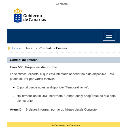
Contacto
Toggle
navigation
Está en:
Inicio
>
Control de Errores
Control de Errores
Error 500: Página no disponible
Lo sentimos, el portal al que está intentado acceder no está disponible. Esto
puede ocurrir por varios motivos:
El portal puede no estar disponible "Temporalmente".
Ha introducido un URL incorrecto. Compruebe y asegúrese de que está
bien escrito.
Atención:
Si desea informar, por favor, hágalo desde Contacto.
© Gobierno de Canarias