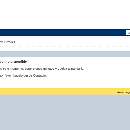
de Errores
idor no disponible
 en este momento, espere unos minutos y vuelva a intentarlo.
por favor, hágalo desde Contacto.
Aviso Lega