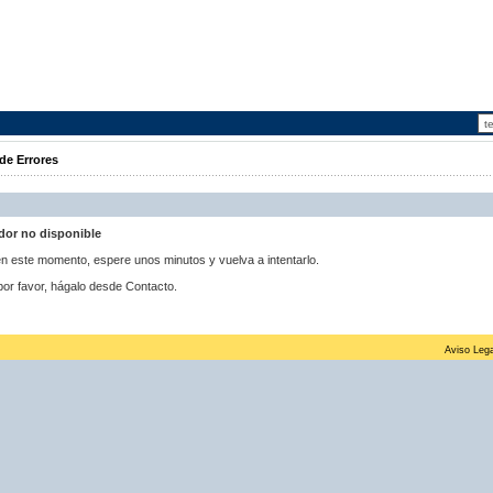
de Errores
idor no disponible
 en este momento, espere unos minutos y vuelva a intentarlo.
por favor, hágalo desde Contacto.
Aviso Lega