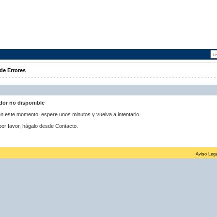
de Errores
idor no disponible
 en este momento, espere unos minutos y vuelva a intentarlo.
por favor, hágalo desde Contacto.
Aviso Lega