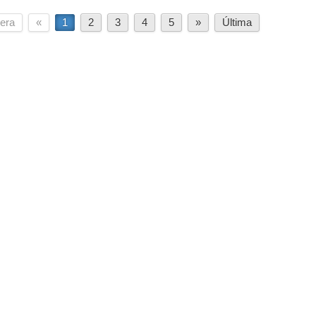
era
«
1
2
3
4
5
»
Última