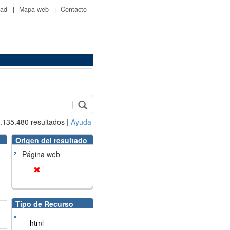
idad
|
Mapa web
|
Contacto
.135.480
resultados
|
Ayuda
Origen del resultado
Página web
Tipo de Recurso
html