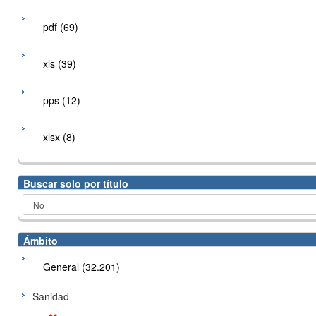
pdf (69)
xls (39)
pps (12)
xlsx (8)
Buscar solo por título
Ámbito
General (32.201)
Sanidad