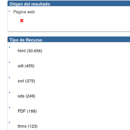
Origen del resultado
Página web
Tipo de Recurso
html (30.656)
odt (455)
xml (375)
ods (249)
PDF (188)
thmx (123)