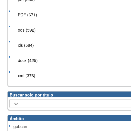
PDF (671)
ods (592)
xls (584)
docx (425)
xml (376)
Buscar solo por título
Ámbito
gobcan