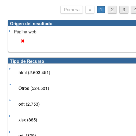
Primera
«
1
2
3
Origen del resultado
Página web
Tipo de Recurso
html (2.603.451)
Otros (524.501)
odt (2.753)
xlsx (885)
pdf (809)