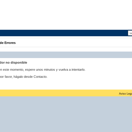
de Errores
idor no disponible
 en este momento, espere unos minutos y vuelva a intentarlo.
por favor, hágalo desde Contacto.
Aviso Lega