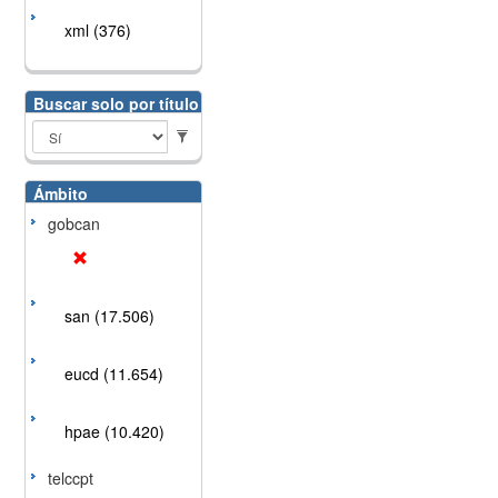
xml (376)
Buscar solo por título
Ámbito
gobcan
san (17.506)
eucd (11.654)
hpae (10.420)
telccpt