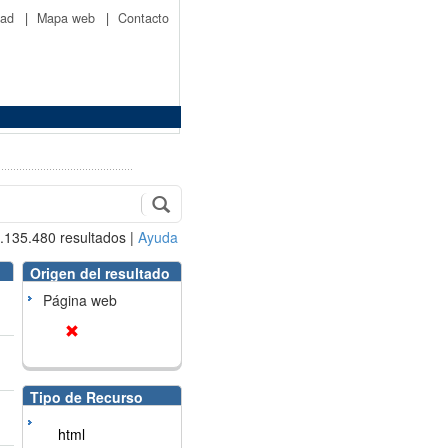
idad
|
Mapa web
|
Contacto
.135.480
resultados
|
Ayuda
Origen del resultado
Página web
Tipo de Recurso
html