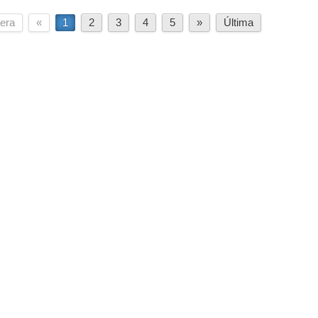
era
«
1
2
3
4
5
»
Última