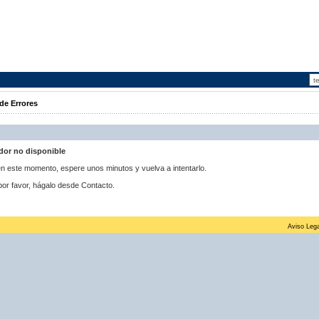
de Errores
idor no disponible
 en este momento, espere unos minutos y vuelva a intentarlo.
por favor, hágalo desde Contacto.
Aviso Lega