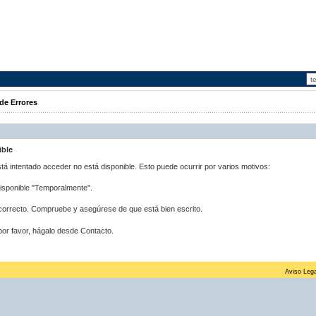
de Errores
ible
stá intentado acceder no está disponible. Esto puede ocurrir por varios motivos:
disponible "Temporalmente".
correcto. Compruebe y asegúrese de que está bien escrito.
por favor, hágalo desde Contacto.
Aviso Lega