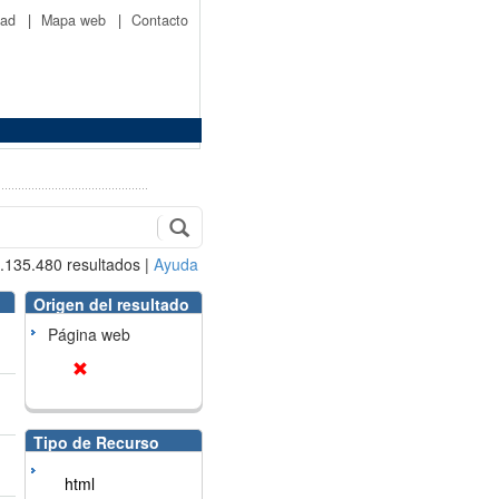
idad
|
Mapa web
|
Contacto
.135.480
resultados
|
Ayuda
Origen del resultado
Página web
Tipo de Recurso
html