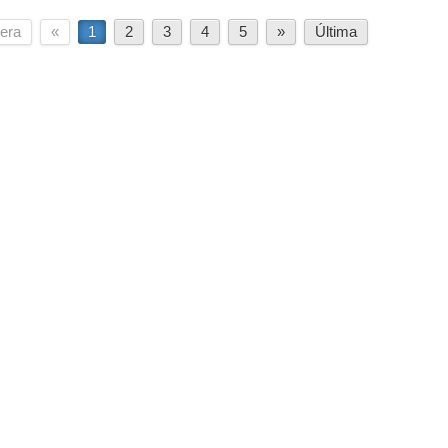
era
«
1
2
3
4
5
»
Última