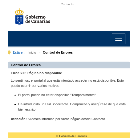
Contacto
Toggle
navigation
Está en:
Inicio
>
Control de Errores
Control de Errores
Error 500: Página no disponible
Lo sentimos, el portal al que está intentado acceder no está disponible. Esto
puede ocurrir por varios motivos:
El portal puede no estar disponible "Temporalmente".
Ha introducido un URL incorrecto. Compruebe y asegúrese de que está
bien escrito.
Atención:
Si desea informar, por favor, hágalo desde Contacto.
© Gobierno de Canarias