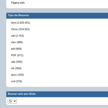
Página web
Tipo de Recurso
html (2.603.451)
Otros (524.501)
odt (2.753)
xlsx (885)
pdf (809)
PDF (671)
ods (592)
xls (584)
docx (425)
xml (376)
Buscar solo por título