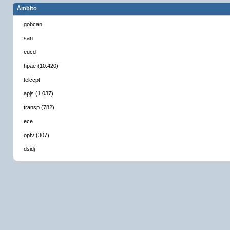
Ámbito
gobcan
san
eucd
hpae (10.420)
telccpt
apjs (1.037)
transp (782)
ece
optv (307)
dsidj