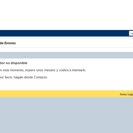
de Errores
idor no disponible
 en este momento, espere unos minutos y vuelva a intentarlo.
por favor, hágalo desde Contacto.
Aviso Lega