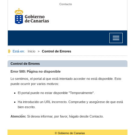
Contacto
Toggle
navigation
Está en:
Inicio
>
Control de Errores
Control de Errores
Error 500: Página no disponible
Lo sentimos, el portal al que está intentado acceder no está disponible. Esto
puede ocurrir por varios motivos:
El portal puede no estar disponible "Temporalmente".
Ha introducido un URL incorrecto. Compruebe y asegúrese de que está
bien escrito.
Atención:
Si desea informar, por favor, hágalo desde Contacto.
© Gobierno de Canarias