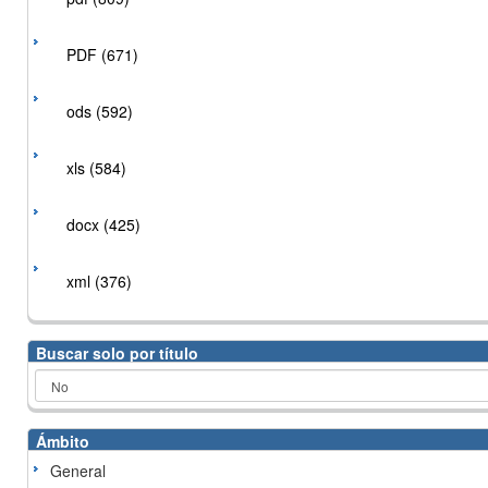
PDF (671)
ods (592)
xls (584)
docx (425)
xml (376)
Buscar solo por título
Ámbito
General