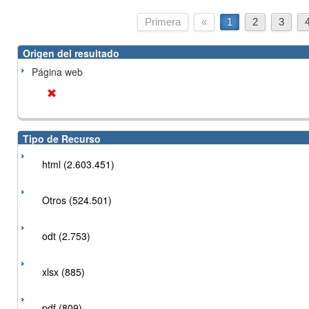
Primera
«
1
2
3
Origen del resultado
Página web
Tipo de Recurso
html (2.603.451)
Otros (524.501)
odt (2.753)
xlsx (885)
pdf (809)