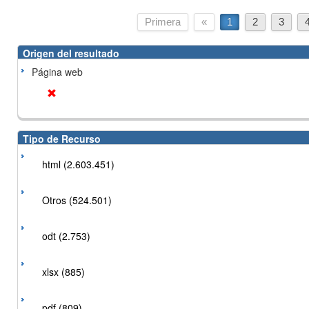
Primera
«
1
2
3
Origen del resultado
Página web
Tipo de Recurso
html (2.603.451)
Otros (524.501)
odt (2.753)
xlsx (885)
pdf (809)