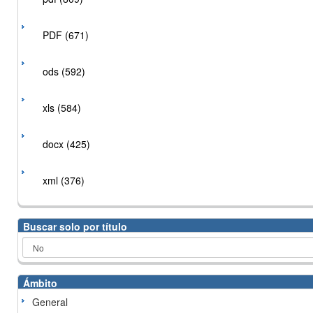
PDF (671)
ods (592)
xls (584)
docx (425)
xml (376)
Buscar solo por título
Ámbito
General