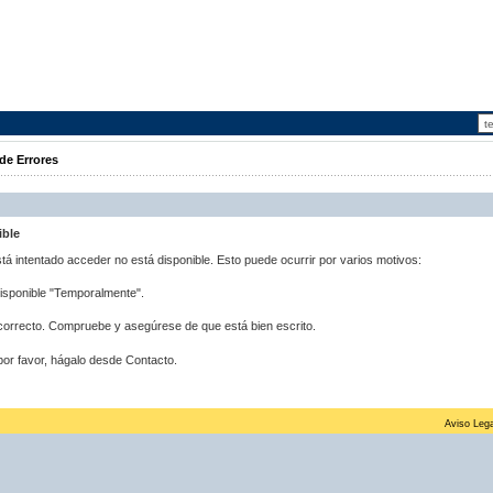
de Errores
ible
stá intentado acceder no está disponible. Esto puede ocurrir por varios motivos:
disponible "Temporalmente".
correcto. Compruebe y asegúrese de que está bien escrito.
por favor, hágalo desde Contacto.
Aviso Lega