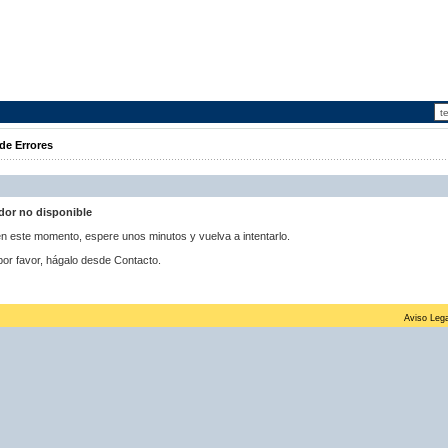
de Errores
idor no disponible
 en este momento, espere unos minutos y vuelva a intentarlo.
por favor, hágalo desde Contacto.
Aviso Lega