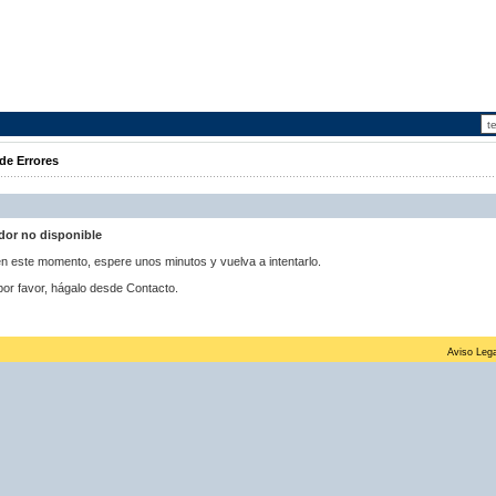
de Errores
idor no disponible
 en este momento, espere unos minutos y vuelva a intentarlo.
por favor, hágalo desde Contacto.
Aviso Lega