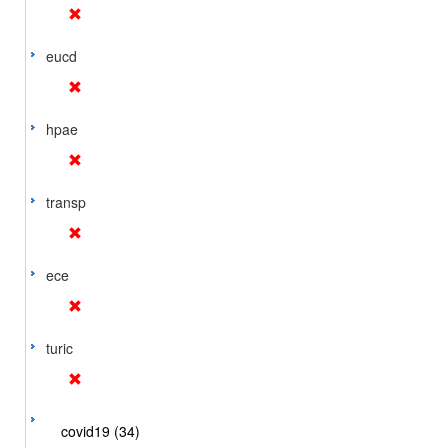
eucd
hpae
transp
ece
turic
covid19 (34)