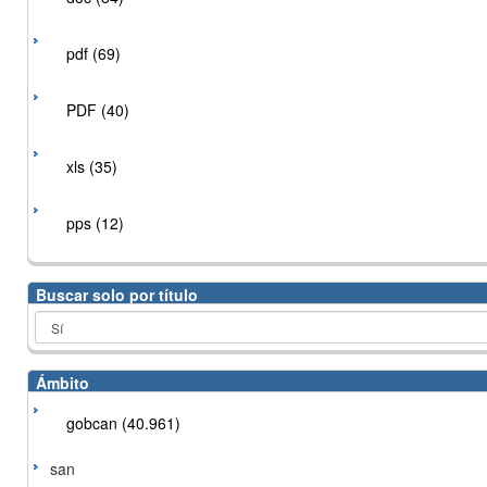
pdf (69)
PDF (40)
xls (35)
pps (12)
Buscar solo por título
Ámbito
gobcan (40.961)
san