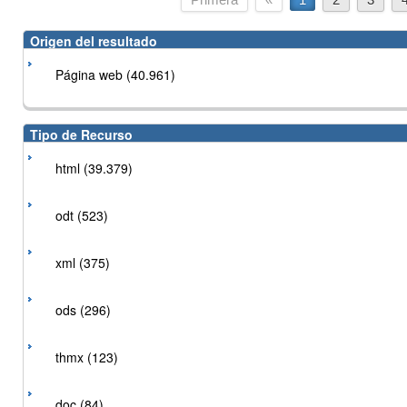
Origen del resultado
Página web (40.961)
Tipo de Recurso
html (39.379)
odt (523)
xml (375)
ods (296)
thmx (123)
doc (84)