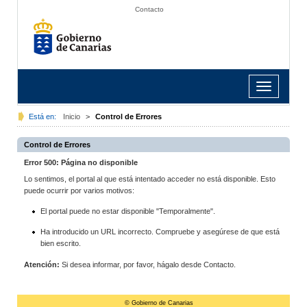
Contacto
Toggle
navigation
Está en:
Inicio
>
Control de Errores
Control de Errores
Error 500: Página no disponible
Lo sentimos, el portal al que está intentado acceder no está disponible. Esto
puede ocurrir por varios motivos:
El portal puede no estar disponible "Temporalmente".
Ha introducido un URL incorrecto. Compruebe y asegúrese de que está
bien escrito.
Atención:
Si desea informar, por favor, hágalo desde Contacto.
© Gobierno de Canarias