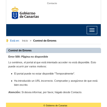
Contacto
Toggle
navigation
Está en:
Inicio
>
Control de Errores
Control de Errores
Error 500: Página no disponible
Lo sentimos, el portal al que está intentado acceder no está disponible. Esto
puede ocurrir por varios motivos:
El portal puede no estar disponible "Temporalmente".
Ha introducido un URL incorrecto. Compruebe y asegúrese de que está
bien escrito.
Atención:
Si desea informar, por favor, hágalo desde Contacto.
© Gobierno de Canarias