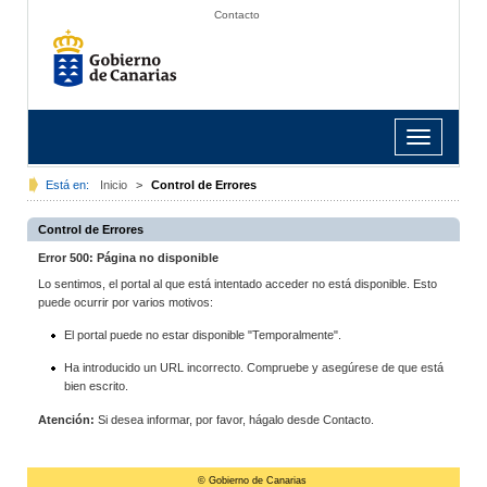
Contacto
Toggle
navigation
Está en:
Inicio
>
Control de Errores
Control de Errores
Error 500: Página no disponible
Lo sentimos, el portal al que está intentado acceder no está disponible. Esto
puede ocurrir por varios motivos:
El portal puede no estar disponible "Temporalmente".
Ha introducido un URL incorrecto. Compruebe y asegúrese de que está
bien escrito.
Atención:
Si desea informar, por favor, hágalo desde Contacto.
© Gobierno de Canarias