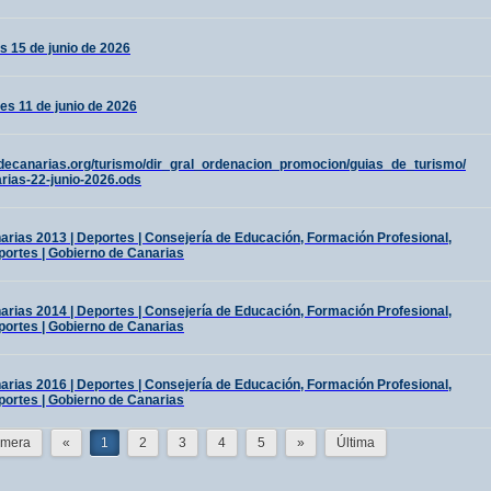
s 15 de junio de 2026
es 11 de junio de 2026
decanarias.org/turismo/dir_gral_ordenacion_promocion/guias_de_turismo/
rias-22-junio-2026.ods
ias 2013 | Deportes | Consejería de Educación, Formación Profesional,
portes | Gobierno de Canarias
ias 2014 | Deportes | Consejería de Educación, Formación Profesional,
portes | Gobierno de Canarias
ias 2016 | Deportes | Consejería de Educación, Formación Profesional,
portes | Gobierno de Canarias
imera
«
1
2
3
4
5
»
Última