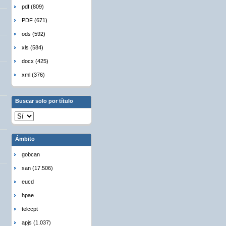
pdf (809)
PDF (671)
ods (592)
xls (584)
docx (425)
xml (376)
Buscar solo por título
Ámbito
gobcan
san (17.506)
eucd
hpae
telccpt
apjs (1.037)