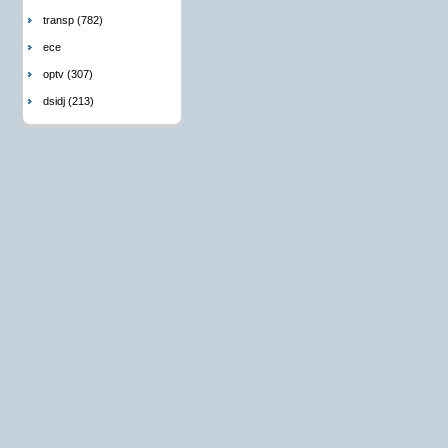
transp (782)
ece
optv (307)
dsidj (213)