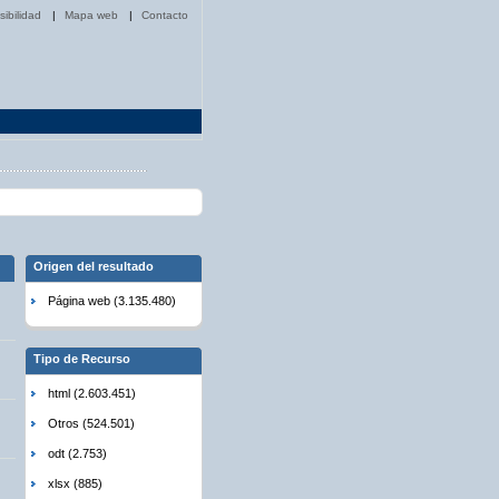
sibilidad
|
Mapa web
|
Contacto
Origen del resultado
Página web (3.135.480)
Tipo de Recurso
html (2.603.451)
Otros (524.501)
odt (2.753)
xlsx (885)