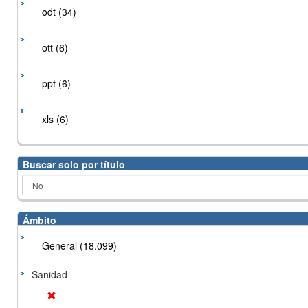
odt (34)
ott (6)
ppt (6)
xls (6)
Buscar solo por título
Ámbito
General (18.099)
Sanidad