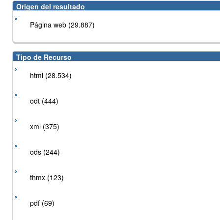
Origen del resultado
Página web (29.887)
Tipo de Recurso
html (28.534)
odt (444)
xml (375)
ods (244)
thmx (123)
pdf (69)