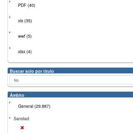
PDF (40)
xls (35)
wwf (5)
xlsx (4)
Buscar solo por título
Ámbito
General (29.887)
Sanidad