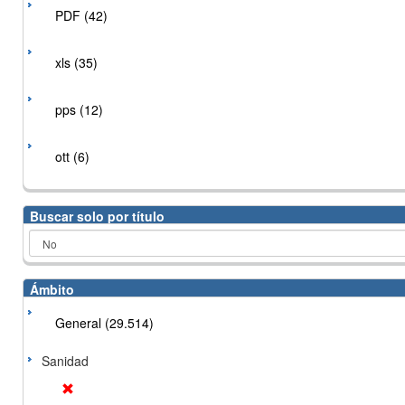
PDF (42)
xls (35)
pps (12)
ott (6)
Buscar solo por título
Ámbito
General (29.514)
Sanidad