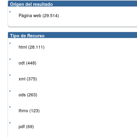
Origen del resultado
Página web (29.514)
Tipo de Recurso
html (28.111)
odt (448)
xml (375)
ods (263)
thmx (123)
pdf (69)