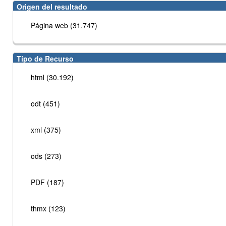
Origen del resultado
Página web (31.747)
Tipo de Recurso
html (30.192)
odt (451)
xml (375)
ods (273)
PDF (187)
thmx (123)