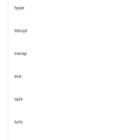
hpae
telccpt
transp
ece
optv
turic