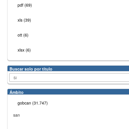
pdf (69)
xls (39)
ott (6)
xlsx (6)
Buscar solo por título
Ámbito
gobcan (31.747)
san