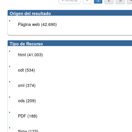
Origen del resultado
Página web (42.690)
Tipo de Recurso
html (41.003)
odt (534)
xml (374)
ods (209)
PDF (188)
thmx (123)