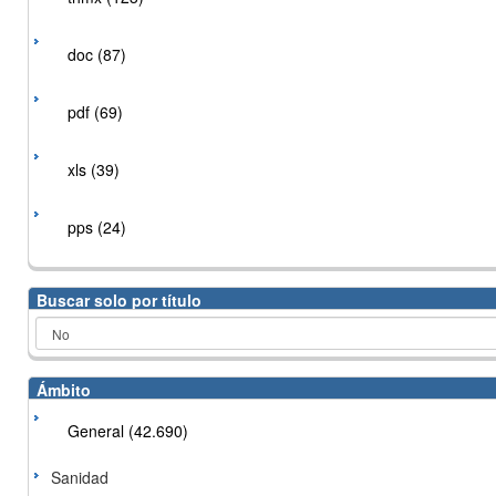
doc (87)
pdf (69)
xls (39)
pps (24)
Buscar solo por título
Ámbito
General (42.690)
Sanidad