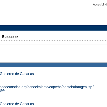
Accesibil
>
Buscador
 Gobierno de Canarias
rnodecanarias.org/conocimiento/captcha/captchaImagen.jsp?
699
 Gobierno de Canarias