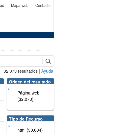
idad
|
Mapa web
|
Contacto
32.073
resultados
|
Ayuda
Origen del resultado
Página web
(32.073)
Tipo de Recurso
html (30.604)