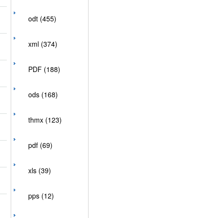
odt (455)
xml (374)
PDF (188)
ods (168)
thmx (123)
pdf (69)
xls (39)
pps (12)