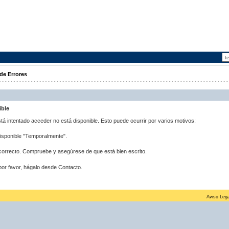
de Errores
ible
stá intentado acceder no está disponible. Esto puede ocurrir por varios motivos:
disponible "Temporalmente".
correcto. Compruebe y asegúrese de que está bien escrito.
por favor, hágalo desde Contacto.
Aviso Lega