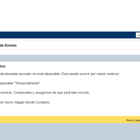
de Errores
ible
stá intentado acceder no está disponible. Esto puede ocurrir por varios motivos:
disponible "Temporalmente".
correcto. Compruebe y asegúrese de que está bien escrito.
por favor, hágalo desde Contacto.
Aviso Lega