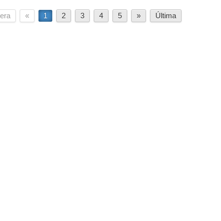
era
«
1
2
3
4
5
»
Última