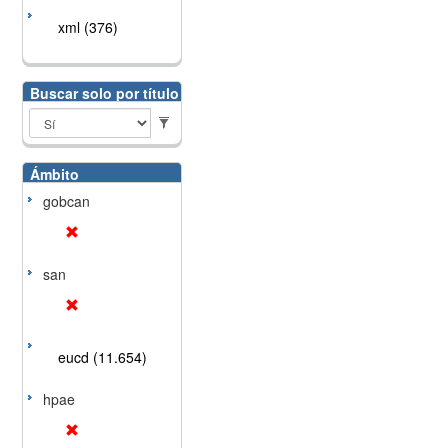
xml (376)
Buscar solo por título
Ámbito
gobcan
san
eucd (11.654)
hpae