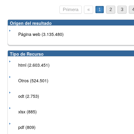
Primera
«
1
2
3
Origen del resultado
Página web (3.135.480)
Tipo de Recurso
html (2.603.451)
Otros (524.501)
odt (2.753)
xlsx (885)
pdf (809)