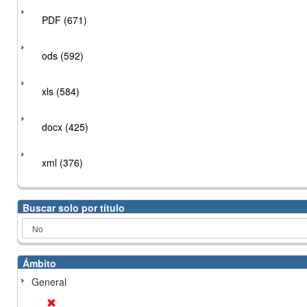
PDF (671)
ods (592)
xls (584)
docx (425)
xml (376)
Buscar solo por título
Ámbito
General