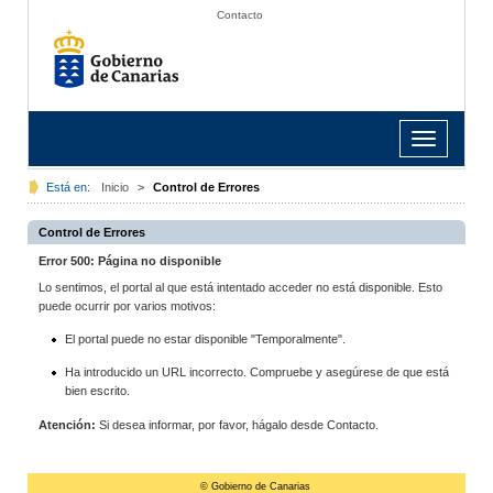
Contacto
Toggle
navigation
Está en:
Inicio
>
Control de Errores
Control de Errores
Error 500: Página no disponible
Lo sentimos, el portal al que está intentado acceder no está disponible. Esto
puede ocurrir por varios motivos:
El portal puede no estar disponible "Temporalmente".
Ha introducido un URL incorrecto. Compruebe y asegúrese de que está
bien escrito.
Atención:
Si desea informar, por favor, hágalo desde Contacto.
© Gobierno de Canarias