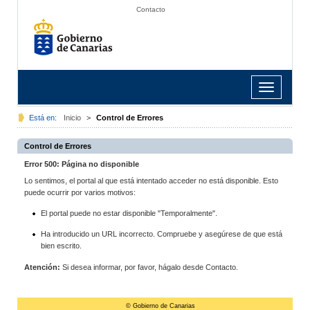
Contacto
Toggle
navigation
Está en:
Inicio
>
Control de Errores
Control de Errores
Error 500: Página no disponible
Lo sentimos, el portal al que está intentado acceder no está disponible. Esto
puede ocurrir por varios motivos:
El portal puede no estar disponible "Temporalmente".
Ha introducido un URL incorrecto. Compruebe y asegúrese de que está
bien escrito.
Atención:
Si desea informar, por favor, hágalo desde Contacto.
© Gobierno de Canarias