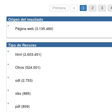
Primera
«
1
2
3
Origen del resultado
Página web (3.135.480)
Tipo de Recurso
html (2.603.451)
Otros (524.501)
odt (2.753)
xlsx (885)
pdf (809)