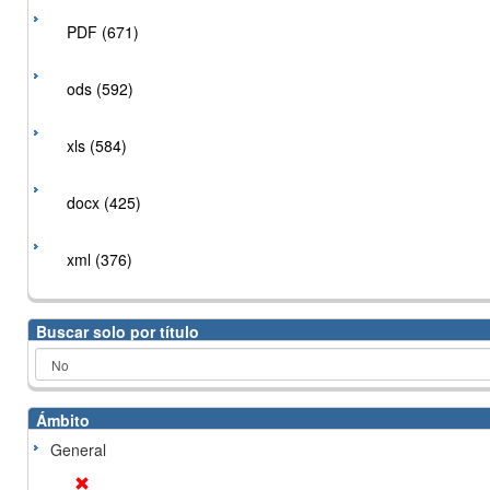
PDF (671)
ods (592)
xls (584)
docx (425)
xml (376)
Buscar solo por título
Ámbito
General