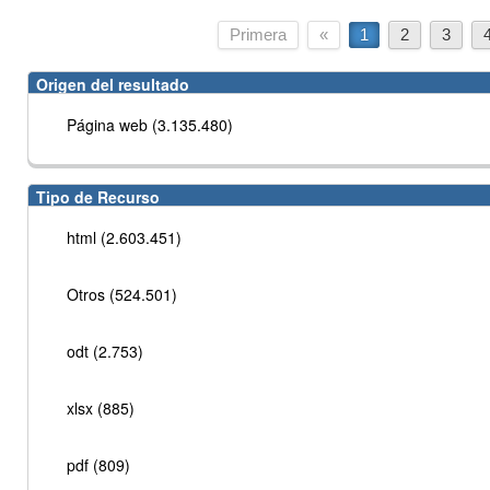
Primera
«
1
2
3
Origen del resultado
Página web (3.135.480)
Tipo de Recurso
html (2.603.451)
Otros (524.501)
odt (2.753)
xlsx (885)
pdf (809)