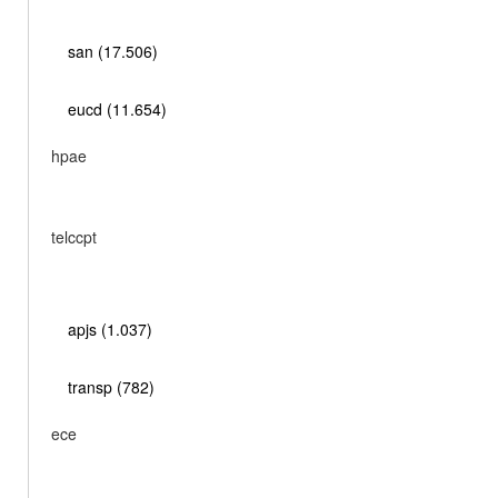
san (17.506)
eucd (11.654)
hpae
telccpt
apjs (1.037)
transp (782)
ece