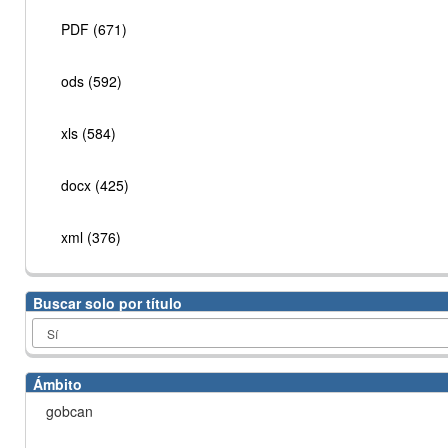
PDF (671)
ods (592)
xls (584)
docx (425)
xml (376)
Buscar solo por título
Ámbito
gobcan