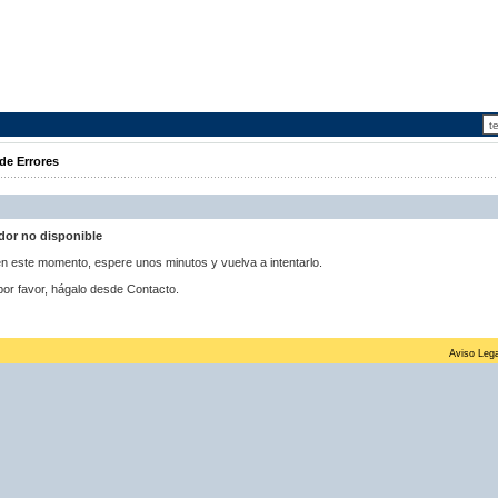
de Errores
idor no disponible
 en este momento, espere unos minutos y vuelva a intentarlo.
por favor, hágalo desde Contacto.
Aviso Lega